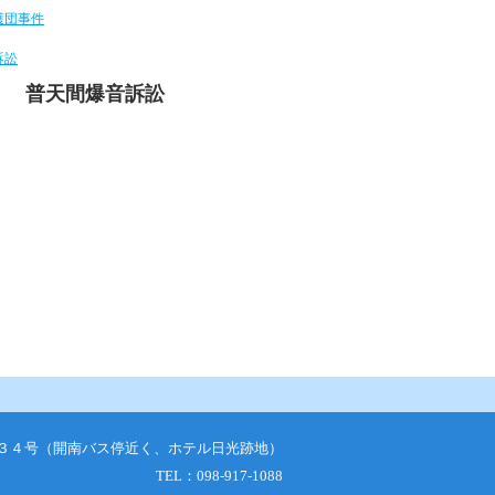
普天間爆音訴訟
７番３４号（開南バス停近く、ホテル日光跡地）
TEL：098-917-1088