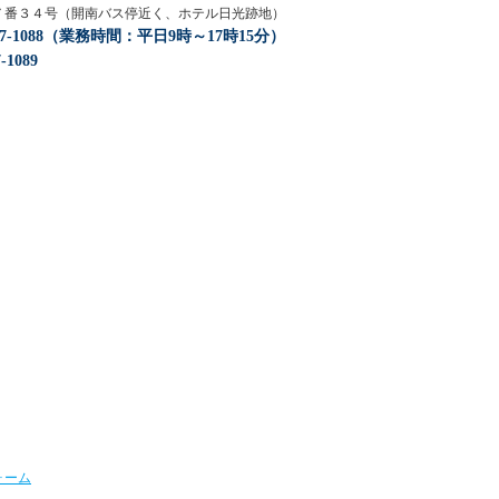
目１７番３４号（開南バス停近く、ホテル日光跡地）
917-1088（業務時間：平日9時～17時15分）
-1089