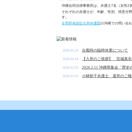
沖縄合同法律事務所は、弁護士7名（女性2
それぞれの弁護士が、年齢、性別、得意分
す。
Ｂ型肝炎訴訟九州弁護団
の沖縄での問い合
台風時の臨時休業について
2026.05.29
【入所のご挨拶】 宮城真衣子
2026.04.10
2026.2.11 沖縄県集会「
2026.02.05
小林郁子弁護士 退所のご報
2026.01.05