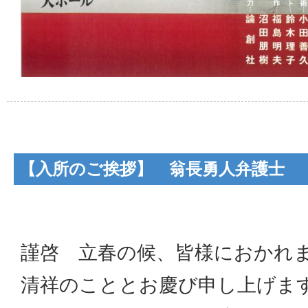
【入所のご挨拶】 翁長勇人弁護士 （2
謹啓 立春の候、皆様におかれ
清祥のこととお慶び申し上げま