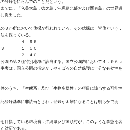
への登録をにらんでのことだという。
までに，「奄美大島，徳之島，沖縄島北部および西表島」の世界遺
部に提出した。
記の３か所において伐採が行われている。その伐採は，皆伐という，
方法を採っている。
９―１ ４．９６
３９３ １．５０
―１５ ２．４０
公園の第２種特別地域に該当する。国立公園内において４．９６ha
う事実は，国立公園の指定が，やんばるの自然保護に十分な有効性を
条件のうち、「生態系」及び「生物多様性」の項目に該当する可能性
記登録基準に非該当とされ，登録が困難になることは明らかであ
録を目指している環境省，沖縄県及び国頭村が，このような事態を容
した対応である。