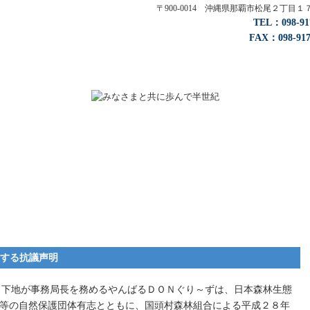
〒900-0014 沖縄県那覇市松尾２丁
TEL：098-
FAX：098-917
する抗議声明
下地が事務局長を務めるやんばるＤＯＮぐり～ずは、日本森林生態
pan）等の自然保護団体有志とともに、国頭村森林組合による平成２８年