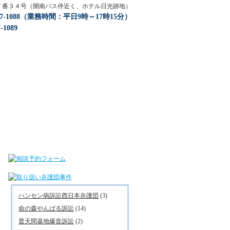
目１７番３４号（開南バス停近く、ホテル日光跡地）
917-1088（業務時間：平日9時～17時15分）
-1089
ハンセン病訴訟西日本弁護団
(3)
命の森やんばる訴訟
(14)
普天間基地爆音訴訟
(2)