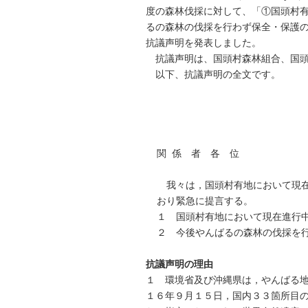
度の森林伐採に対して、「①国頭村
るの森林の伐採を行わず保全・保護
抗議声明を発表しました。
抗議声明は、国頭村森林組合、国頭
以下、抗議声明の全文です。
関 係 者 各 位
我々は，国頭村有地において現在
おり緊急に提言する。
１ 国頭村有地において現在進行
２ 今後やんばるの森林の伐採を
抗議声明の理由
１ 環境省及び沖縄県は，やんばる
１６年９月１５日，国内３３箇所目