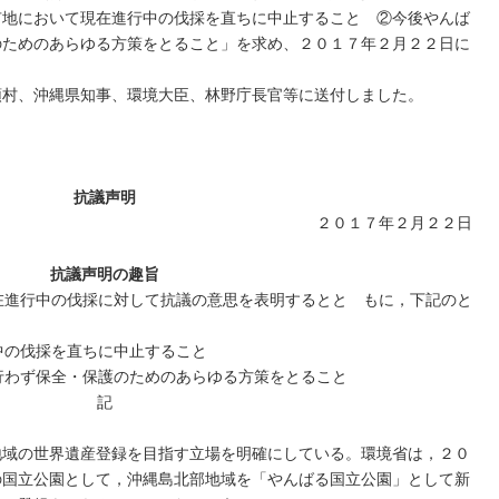
有地において現在進行中の伐採を直ちに中止すること ②今後やんば
のためのあらゆる方策をとること」を求め、２０１７年２月２２日に
村、沖縄県知事、環境大臣、林野庁長官等に送付しました。
抗議声明
２０１７年２月２２日
抗議声明の趣旨
進行中の伐採に対して抗議の意思を表明するとと もに，下記のと
中の伐採を直ちに中止すること
行わず保全・保護のためのあらゆる方策をとること
記
地域の世界遺産登録を目指す立場を明確にしている。環境省は，２０
の国立公園として，沖縄島北部地域を「やんばる国立公園」として新