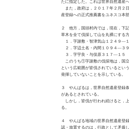
たに指定した。これは世界自然遺産
また，政府は，２０１７年２月２日
産登録への正式推薦書をユネスコ本
２ 他方，国頭村内では，現在，下
草木を全て伐採して山を丸裸にする
１．字謝敷・智津気山１２４
２．字辺土名・内間１０９４―
３．字宇良・与俣原３１７
このうち①字謝敷の伐採地は，国立
という広範囲が皆伐されているとい
発揮していないことを示している。
３ やんばるは，世界自然遺産登録
があるとされている。
しかし，皆伐が行われ続けると，上
る。
４ やんばる地域の世界自然遺産登
認・放置するのは，行政として矛盾