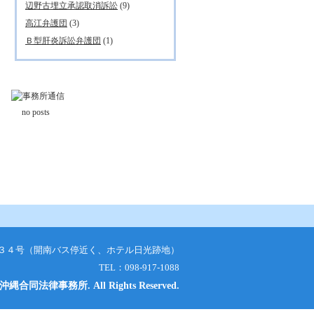
辺野古埋立承認取消訴訟
(9)
高江弁護団
(3)
Ｂ型肝炎訴訟弁護団
(1)
no posts
７番３４号（開南バス停近く、ホテル日光跡地）
TEL：098-917-1088
C) 沖縄合同法律事務所. All Rights Reserved.