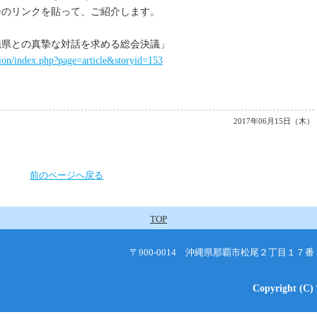
会のリンクを貼って、ご紹介します。
縄県との真摯な対話を求める総会決議」
tion/index.php?page=article&storyid=153
2017年06月15日（木）
前のページへ戻る
TOP
〒900-0014 沖縄県那覇市松尾２丁目１
Copyright (