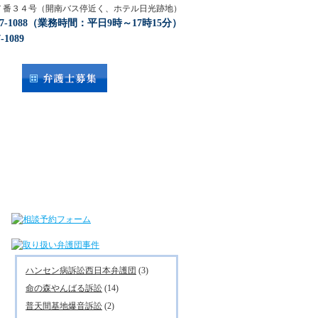
目１７番３４号（開南バス停近く、ホテル日光跡地）
917-1088（業務時間：平日9時～17時15分）
-1089
ハンセン病訴訟西日本弁護団
(3)
命の森やんばる訴訟
(14)
普天間基地爆音訴訟
(2)