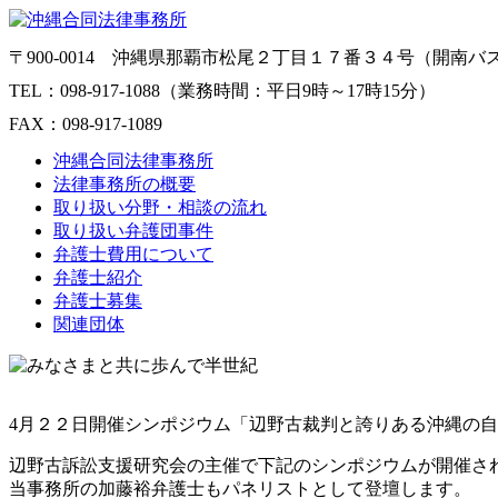
〒900-0014 沖縄県那覇市松尾２丁目１７番３４号（開南
TEL：098-917-1088（業務時間：平日9時～17時15分）
FAX：098-917-1089
沖縄合同法律事務所
法律事務所の概要
取り扱い分野・相談の流れ
取り扱い弁護団事件
弁護士費用について
弁護士紹介
弁護士募集
関連団体
4月２２日開催シンポジウム「辺野古裁判と誇りある沖縄の
辺野古訴訟支援研究会の主催で下記のシンポジウムが開催さ
当事務所の加藤裕弁護士もパネリストとして登壇します。