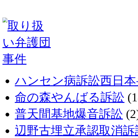
ハンセン病訴訟西日本
命の森やんばる訴訟
(1
普天間基地爆音訴訟
(2
辺野古埋立承認取消訴